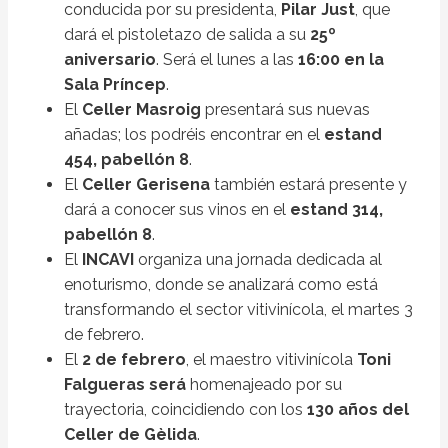
conducida por su presidenta,
Pilar Just
, que
dará el pistoletazo de salida a su
25º
aniversario
. Será el lunes a las
16:00 en la
Sala Príncep
.
El
Celler Masroig
presentará sus nuevas
añadas; los podréis encontrar en el
estand
454, pabellón 8
.
El
Celler Gerisena
también estará presente y
dará a conocer sus vinos en el
estand 314,
pabellón 8
.
El
INCAVI
organiza una jornada dedicada al
enoturismo, donde se analizará como está
transformando el sector vitivinícola, el martes 3
de febrero.
El
2 de febrero
, el maestro vitivinícola
Toni
Falgueras será
homenajeado por su
trayectoria, coincidiendo con los
130 años del
Celler de Gèlida
.