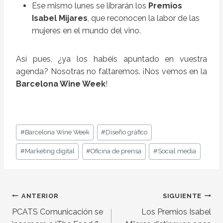
Ese mismo lunes se librarán los
Premios
Isabel Mijares
, que reconocen la labor de las
mujeres en el mundo del vino.
Así pues, ¿ya los habéis apuntado en vuestra
agenda? Nosotras no faltaremos. ¡Nos vemos en la
Barcelona Wine Week
!
Etiquetas
#
Barcelona Wine Week
#
Diseño gráfico
de
la
#
Marketing digital
#
Oficina de prensa
#
Social media
entrada:
Post
ANTERIOR
SIGUIENTE
navigation
PCATS Comunicación se
Los Premios Isabel