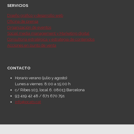
SERVICIOS
Diseño gráfico y desarrollo web
Oficina de prensa
Organización de eventos
Social media management y Marketing digital
Consultoría estratégica y estrategia de contenidos
Acciones en punto de venta
CONTACTO
Horario verano (julio y agosto)
Lunes a viernes: 8:00 a 15:00 h
c/ Ribes 103, local 6. 08013 Barcelona
93 419 42 48 / 671 670 791
info@pcats.cat