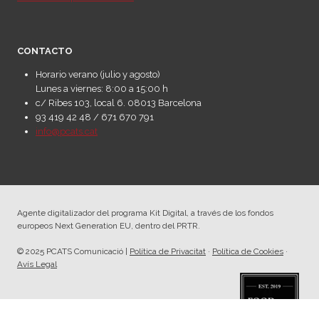
CONTACTO
Horario verano (julio y agosto)
Lunes a viernes: 8:00 a 15:00 h
c/ Ribes 103, local 6. 08013 Barcelona
93 419 42 48 / 671 670 791
info@pcats.cat
Agente digitalizador del programa Kit Digital, a través de los fondos
europeos Next Generation EU, dentro del PRTR.
© 2025 PCATS Comunicació |
Política de Privacitat
·
Política de Cookies
·
Avís Legal