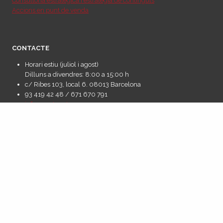
Consultoria estratègica i estratègia de continguts
Accions en punt de venda
CONTACTE
Horari estiu (juliol i agost)
Dilluns a divendres: 8:00 a 15:00 h
c/ Ribes 103, local 6. 08013 Barcelona
93 419 42 48 / 671 670 791
info@pcats.cat
Agent digitalitzador del programa Kit Digital, a través dels fons europeus
Next Generation EU, dins del PRTR.
© 2025 PCATS Comunicació |
Política de Privacitat
·
Política de Cookies
·
Avís Legal