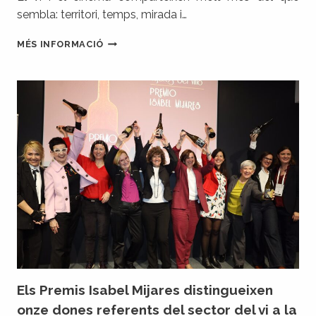
sembla: territori, temps, mirada i…
QUAN
MÉS INFORMACIÓ
EL
VI
I
EL
CINEMA
ES
TROBEN:
LA
DO
CATALUNYA
PATROCINADORA
DELS
PREMIS
GAUDÍ
Els Premis Isabel Mijares distingueixen
onze dones referents del sector del vi a la