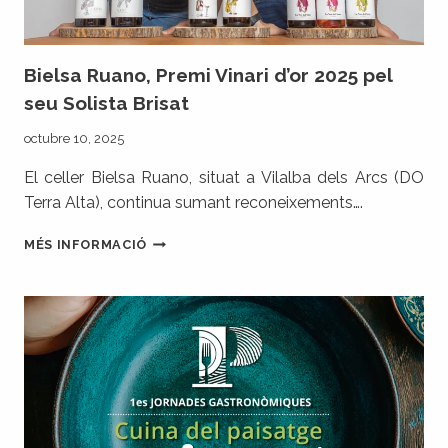
JORNADA
DEDICADA
A
L’EXCEL·LÈNCIA
Bielsa Ruano, Premi Vinari d’or 2025 pel
I
seu Solista Brisat
LA
IDENTITAT
octubre 10, 2025
El celler Bielsa Ruano, situat a Vilalba dels Arcs (DO
Terra Alta), continua sumant reconeixements….
BIELSA
MÉS INFORMACIÓ
RUANO,
PREMI
VINARI
D’OR
2025
PEL
SEU
SOLISTA
BRISAT