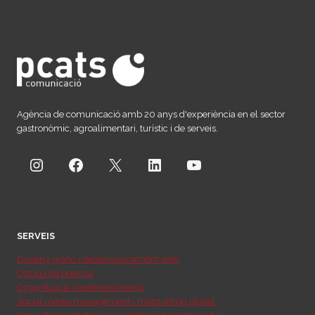
AMB
ARRELS
Agència de comunicació amb 20 anys d'experiència en el sector
gastronòmic, agroalimentari, turístic i de serveis.
Instagram
Facebook
X
LinkedIn
YouTube
SERVEIS
Disseny gràfic i desenvolupament web
Oficina de premsa
Organització d’esdeveniments
Social media management i màrqueting digital