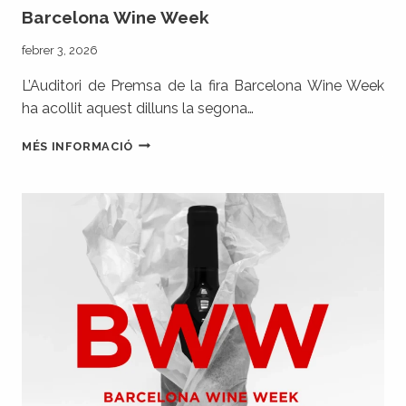
Barcelona Wine Week
febrer 3, 2026
L’Auditori de Premsa de la fira Barcelona Wine Week
ha acollit aquest dilluns la segona…
ELS
MÉS INFORMACIÓ
PREMIS
ISABEL
MIJARES
DISTINGUEIXEN
ONZE
DONES
REFERENTS
DEL
SECTOR
DEL
VI
A
LA
BARCELONA