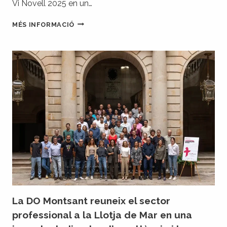
Vi Novell 2025 en un…
EL
MÉS INFORMACIÓ
CELLER
MASROIG
PRESENTA
L’ETIQUETA
DEL
VI
NOVELL
2025
CREADA
PER
JAJAJA
STUDIO
La DO Montsant reuneix el sector
professional a la Llotja de Mar en una