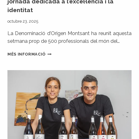
jornada dedicada a l’excel·lència i la
identitat
octubre 23, 2025
La Denominació d’Origen Montsant ha reunit aquesta
setmana prop de 500 professionals del món del…
LA
MÉS INFORMACIÓ
DO
MONTSANT
REUNEIX
EL
SECTOR
PROFESSIONAL
A
LA
LLOTJA
DE
MAR
EN
UNA