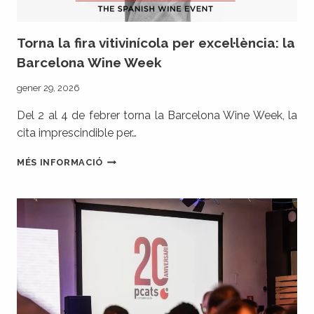
WINE
WEEK
Torna la fira vitivinícola per excel·lència: la
Barcelona Wine Week
gener 29, 2026
Del 2 al 4 de febrer torna la Barcelona Wine Week, la
cita imprescindible per…
TORNA
MÉS INFORMACIÓ
LA
FIRA
VITIVINÍCOLA
PER
EXCEL·LÈNCIA:
LA
BARCELONA
WINE
WEEK