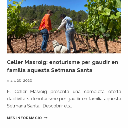
2026’
AMB VI,
CULTURA,
MÚSICA
I
GASTRONOMIA!
Celler Masroig: enoturisme per gaudir en
família aquesta Setmana Santa
març 26, 2026
El Celler Masroig presenta una completa oferta
d’activitats d’enoturisme per gaudir en família aquesta
Setmana Santa. Descobrir els…
CELLER
MÉS INFORMACIÓ
MASROIG:
ENOTURISME