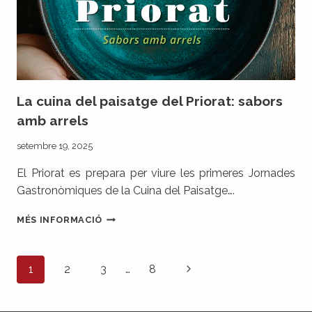
La cuina del paisatge del Priorat: sabors
amb arrels
setembre 19, 2025
El Priorat es prepara per viure les primeres Jornades
Gastronòmiques de la Cuina del Paisatge….
LA
MÉS INFORMACIÓ
CUINA
DEL
PAISATGE
Navegació
Pàgina
1
2
3
…
8
DEL
de
PRIORAT:
següent
pàgines
SABORS