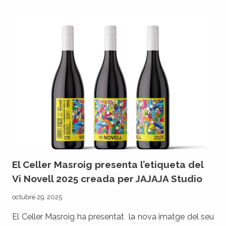
‘DO
TARRAGONA.
80
ANYS
D’HISTÒRIA’,
PRODUÏT
PER
PCATS,
COMPETIRÀ
A
LA
SECCIÓ
COLLITA
DEL
MOST
FESTIVAL
El Celler Masroig presenta l’etiqueta del
Vi Novell 2025 creada per JAJAJA Studio
octubre 29, 2025
El Celler Masroig ha presentat la nova imatge del seu