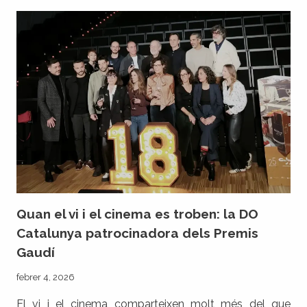
PER
GAUDIR
EN
FAMÍLIA
AQUESTA
SETMANA
SANTA
Quan el vi i el cinema es troben: la DO
Catalunya patrocinadora dels Premis
Gaudí
febrer 4, 2026
El vi i el cinema comparteixen molt més del que