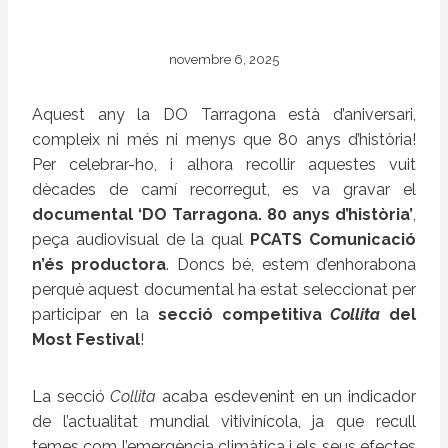
novembre 6, 2025
Aquest any la DO Tarragona està d’aniversari,
compleix ni més ni menys que 80 anys d’història!
Per celebrar-ho, i alhora recollir aquestes vuit
dècades de camí recorregut, es va gravar el
documental ‘DO Tarragona. 80 anys d’història’
,
peça audiovisual de la qual
PCATS Comunicació
n’és productora
. Doncs bé, estem d’enhorabona
perquè aquest documental ha estat seleccionat per
participar en la
secció competitiva
Collita
del
Most Festival
!
La secció
Collita
acaba esdevenint en un indicador
de l’actualitat mundial vitivinícola, ja que recull
temes com l’emergència climàtica i els seus efectes