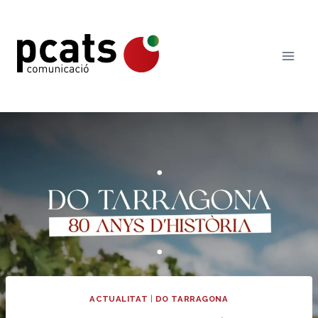
Vés
al
contingut
ACTUALITAT
|
DO TARRAGONA