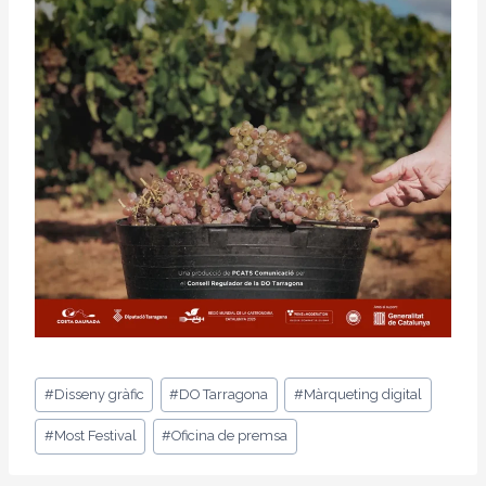
Etiquetes
#
Disseny gràfic
#
DO Tarragona
#
Màrqueting digital
d'entrada
#
Most Festival
#
Oficina de premsa