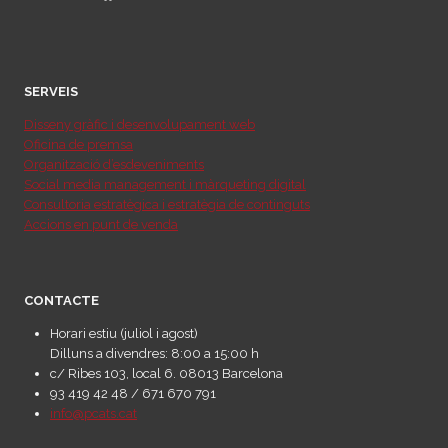
SERVEIS
Disseny gràfic i desenvolupament web
Oficina de premsa
Organització d’esdeveniments
Social media management i màrqueting digital
Consultoria estratègica i estratègia de continguts
Accions en punt de venda
CONTACTE
Horari estiu (juliol i agost)
Dilluns a divendres: 8:00 a 15:00 h
c/ Ribes 103, local 6. 08013 Barcelona
93 419 42 48 / 671 670 791
info@pcats.cat