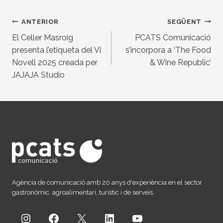
Navegació
ANTERIOR
SEGÜENT
d'entrades
El Celler Masroig
PCATS Comunicació
presenta l’etiqueta del Vi
s’incorpora a ‘The Food
Novell 2025 creada per
& Wine Republic’
JAJAJA Studio
Agència de comunicació amb 20 anys d'experiència en el sector
gastronòmic, agroalimentari, turístic i de serveis.
Instagram
Facebook
X
LinkedIn
YouTube