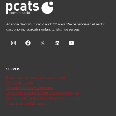
Agència de comunicació amb 20 anys d'experiència en el sector
gastronòmic, agroalimentari, turístic i de serveis.
Instagram
Facebook
X
LinkedIn
YouTube
SERVEIS
Disseny gràfic i desenvolupament web
Oficina de premsa
Organització d’esdeveniments
Social media management i màrqueting digital
Consultoria estratègica i estratègia de continguts
Accions en punt de venda