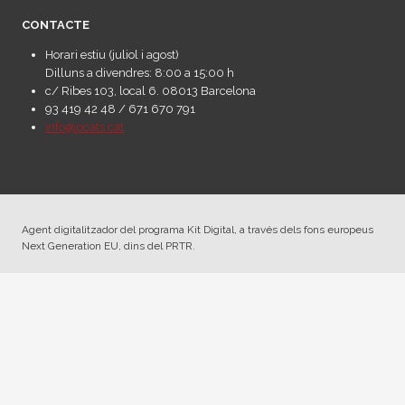
CONTACTE
Horari estiu (juliol i agost)
Dilluns a divendres: 8:00 a 15:00 h
c/ Ribes 103, local 6. 08013 Barcelona
93 419 42 48 / 671 670 791
info@pcats.cat
Agent digitalitzador del programa Kit Digital, a través dels fons europeus
Next Generation EU, dins del PRTR.
© 2025 PCATS Comunicació |
Política de Privacitat
·
Política de Cookies
·
Avís Legal