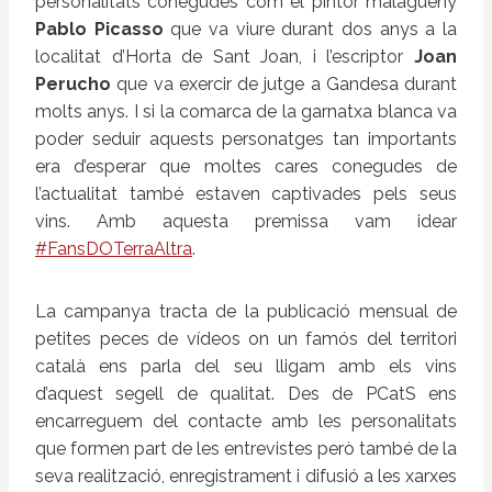
personalitats conegudes com el pintor malagueny
Pablo Picasso
que va viure durant dos anys a la
localitat d’Horta de Sant Joan, i l’escriptor
Joan
Perucho
que va exercir de jutge a Gandesa durant
molts anys. I si la comarca de la garnatxa blanca va
poder seduir aquests personatges tan importants
era d’esperar que moltes cares conegudes de
l’actualitat també estaven captivades pels seus
vins. Amb aquesta premissa vam idear
#FansDOTerraAltra
.
La campanya tracta de la publicació mensual de
petites peces de vídeos on un famós del territori
català ens parla del seu lligam amb els vins
d’aquest segell de qualitat. Des de PCatS ens
encarreguem del contacte amb les personalitats
que formen part de les entrevistes però també de la
seva realització, enregistrament i difusió a les xarxes