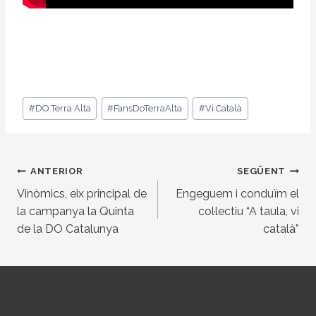
Etiquetes
#
DO Terra Alta
#
FansDoTerraAlta
#
Vi Català
d'entrada
Navegació
ANTERIOR
SEGÜENT
d'entrades
Vinòmics, eix principal de
Engeguem i conduïm el
la campanya la Quinta
col·lectiu “A taula, vi
de la DO Catalunya
català”