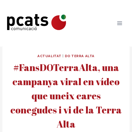
Vés
al
contingut
ACTUALITAT
|
DO TERRA ALTA
#FansDOTerraAlta, una
campanya viral en vídeo
que uneix cares
conegudes i vi de la Terra
Alta