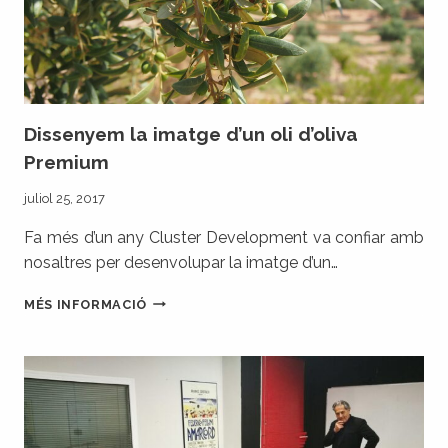
L’ENOTURISME
Dissenyem la imatge d’un oli d’oliva
Premium
juliol 25, 2017
Fa més d’un any Cluster Development va confiar amb
nosaltres per desenvolupar la imatge d’un…
DISSENYEM
MÉS INFORMACIÓ
LA
IMATGE
D’UN
OLI
D’OLIVA
PREMIUM