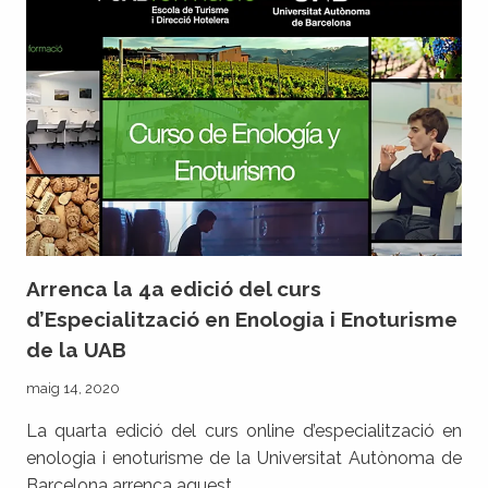
AL
MÉRIT
PERIODÍSTIC
DE
MÀ
DE
L’ASSOCIACIÓ
CATALANA
D’ENÒLEGS
Arrenca la 4a edició del curs
d’Especialització en Enologia i Enoturisme
de la UAB
maig 14, 2020
La quarta edició del curs online d’especialització en
enologia i enoturisme de la Universitat Autònoma de
Barcelona arrenca aquest…