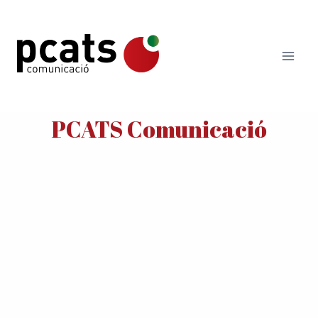
Vés
al
contingut
PCATS Comunicació