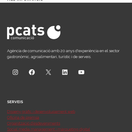
ANYS
MOLT
DOLÇOS
Agència de comunicació amb 20 anys d'experiència en el sector
gastronòmic, agroalimentari, turístic i de serveis.
Instagram
Facebook
X
LinkedIn
YouTube
SERVEIS
Disseny gràfic i desenvolupament web
Oficina de premsa
Organització d’esdeveniments
Social media management i màrqueting digital