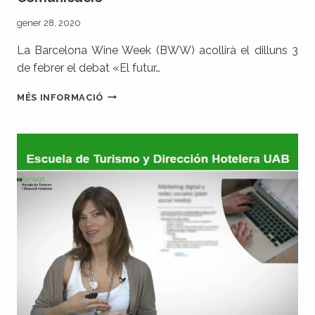
gener 28, 2020
La Barcelona Wine Week (BWW) acollirà el dilluns 3
de febrer el debat «El futur…
«EL
MÉS INFORMACIÓ
FUTUR
DE
LES
DENOMINACIONS
D’ORIGEN»,
DE
LA
BWW,
CONDUÏDA
PER
PCATS
COMUNICACIÓ