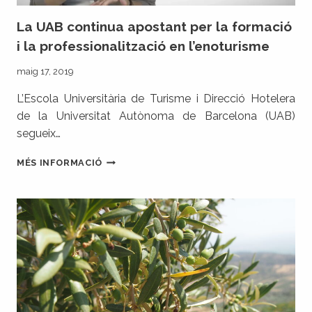
La UAB continua apostant per la formació
i la professionalització en l’enoturisme
maig 17, 2019
L’Escola Universitària de Turisme i Direcció Hotelera
de la Universitat Autònoma de Barcelona (UAB)
segueix…
LA
MÉS INFORMACIÓ
UAB
CONTINUA
APOSTANT
PER
LA
FORMACIÓ
I
LA
PROFESSIONALITZACIÓ
EN