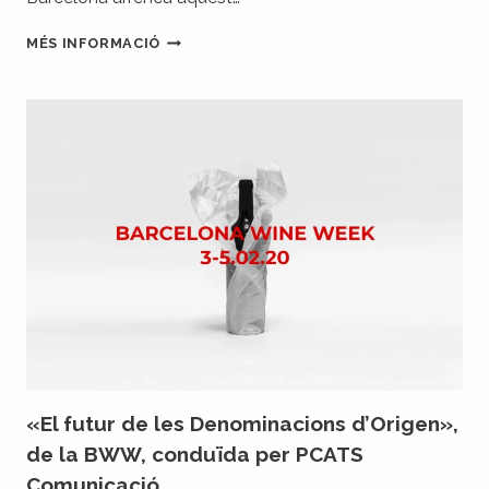
ARRENCA
MÉS INFORMACIÓ
LA
4A
EDICIÓ
DEL
CURS
D’ESPECIALITZACIÓ
EN
ENOLOGIA
I
ENOTURISME
DE
LA
UAB
«El futur de les Denominacions d’Origen»,
de la BWW, conduïda per PCATS
Comunicació