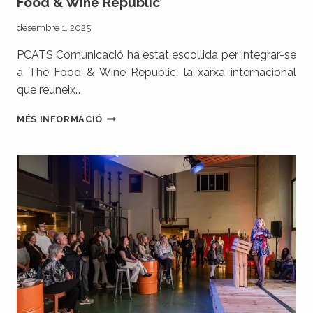
Food & Wine Republic’
desembre 1, 2025
PCATS Comunicació ha estat escollida per integrar-se
a The Food & Wine Republic, la xarxa internacional
que reuneix…
PCATS
MÉS INFORMACIÓ
COMUNICACIÓ
S’INCORPORA
A
‘THE
FOOD
&
WINE
REPUBLIC’