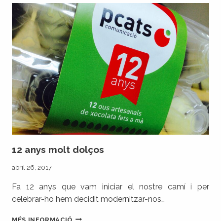
PEL
MÀSTER
DE
PRODUCCIÓ
CINEMATOGRÀFICA
DE
MALLERICH
FILMS
PACO
POCH
I
LA
UVIC-
UCC
12 anys molt dolços
abril 26, 2017
Fa 12 anys que vam iniciar el nostre camí i per
celebrar-ho hem decidit modernitzar-nos…
12
MÉS INFORMACIÓ