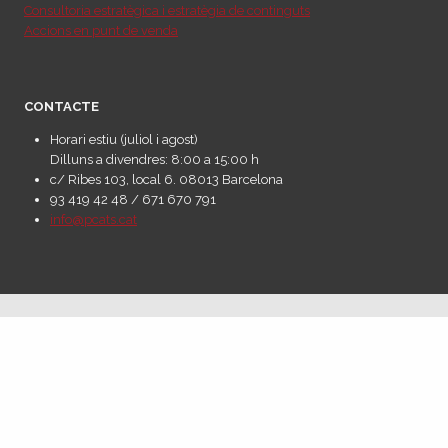
Consultoria estratègica i estratègia de continguts
Accions en punt de venda
CONTACTE
Horari estiu (juliol i agost)
Dilluns a divendres: 8:00 a 15:00 h
c/ Ribes 103, local 6. 08013 Barcelona
93 419 42 48 / 671 670 791
info@pcats.cat
Agent digitalitzador del programa Kit Digital, a través dels fons europeus
Next Generation EU, dins del PRTR.
© 2025 PCATS Comunicació |
Política de Privacitat
·
Política de Cookies
·
Avís Legal