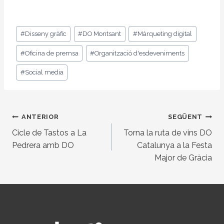
Etiquetes
#
Disseny gràfic
#
DO Montsant
#
Màrqueting digital
d'entrada
#
Oficina de premsa
#
Organització d'esdeveniments
#
Social media
Navegació
ANTERIOR
SEGÜENT
d'entrades
Cicle de Tastos a La
Torna la ruta de vins DO
Pedrera amb DO
Catalunya a la Festa
Major de Gràcia