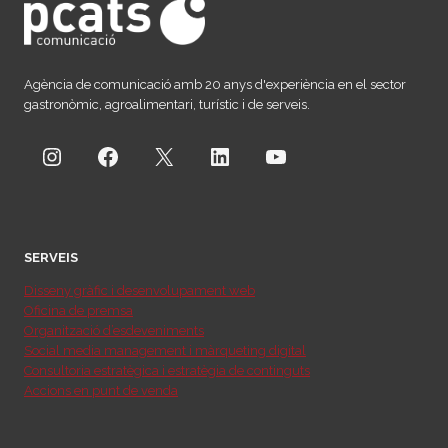
Agència de comunicació amb 20 anys d'experiència en el sector
gastronòmic, agroalimentari, turístic i de serveis.
Instagram
Facebook
X
LinkedIn
YouTube
SERVEIS
Disseny gràfic i desenvolupament web
Oficina de premsa
Organització d’esdeveniments
Social media management i màrqueting digital
Consultoria estratègica i estratègia de continguts
Accions en punt de venda