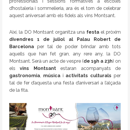
professionals i sessions formatives a escoles
d’hostaleria i sommelieria, ara és el torn de celebrar
aquest aniversari amb els fidels als vins Montsant.
Així, la DO Montsant organitza una
festa
el pròxim
divendres 1 de juliol al Palau Robert de
Barcelona
per tal de poder brindar amb tots
aquells que han fet gran, any rere any, la DO
Montsant. Serà un acte de vespre (
de 19h a 23h
) on
els
vins Montsant
estaran acompanyats de
gastronomia
,
música
i
activitats culturals
per
tal de fer d’aquesta una festa d’aniversari a l’alçada
de la fita.