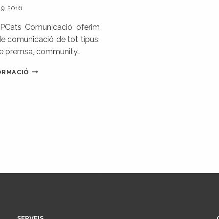
19, 2016
PCats Comunicació oferim
de comunicació de tot tipus:
de premsa, community…
ARIBAU,
ORMACIÓ
VINS
I
CELLERS
I
LA
IMPORTÀNCIA
DE
LA
COMUNICACIÓ
ON-
LINE
SERVEIS