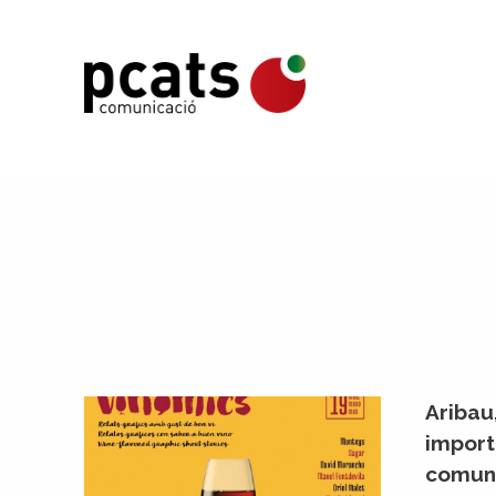
Vés
al
contingut
Aribau,
import
comuni