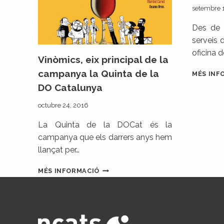
setembre 
Des de 
serveis 
oficina 
Vinòmics, eix principal de la
campanya la Quinta de la
MÉS INF
DO Catalunya
octubre 24, 2016
La Quinta de la DOCat és la
campanya que els darrers anys hem
llançat per…
VINÒMICS,
MÉS INFORMACIÓ
EIX
PRINCIPAL
DE
LA
CAMPANYA