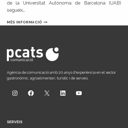
de la Universitat Autònoma de Barcelona (UAB)
segueix…
LA
MÉS INFORMACIÓ
UAB
CONTINUA
APOSTANT
PER
LA
FORMACIÓ
I
LA
PROFESSIONALITZACIÓ
Agència de comunicació amb 20 anys d'experiència en el sector
EN
gastronòmic, agroalimentari, turístic i de serveis.
L’ENOTURISME
Instagram
Facebook
X
LinkedIn
YouTube
SERVEIS