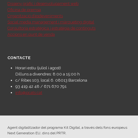
Disseny gràfic i desenvolupament web
Oficina de premsa
Organització d’esdeveniments
Social media management i màrqueting digital
Consultoria estratègica i estratègia de continguts
Accions en punt de venda
CONTACTE
Horari estiu (juliol i agost)
Dilluns a divendres: 8:00 a 15:00 h
c/ Ribes 103, local 6. 08013 Barcelona
93 419 42 48 / 671 670 791
info@pcats.cat
Agent digitalitzador del programa Kit Digital, a través dels fons europeus
Next Generation EU, dins del PRTR.