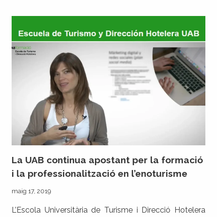
4A
EDICIÓ
DEL
CURS
D’ESPECIALITZACIÓ
EN
ENOLOGIA
I
ENOTURISME
DE
LA
UAB
La UAB continua apostant per la formació
i la professionalització en l’enoturisme
maig 17, 2019
L’Escola Universitària de Turisme i Direcció Hotelera