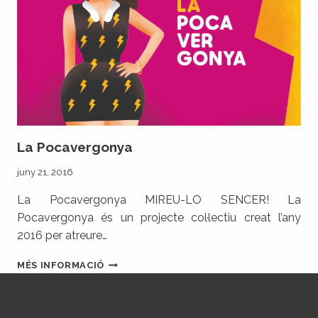
La Pocavergonya
juny 21, 2016
La Pocavergonya MIREU-LO SENCER! La
Pocavergonya és un projecte col·lectiu creat l’any
2016 per atreure…
LA
MÉS INFORMACIÓ
POCAVERGONYA