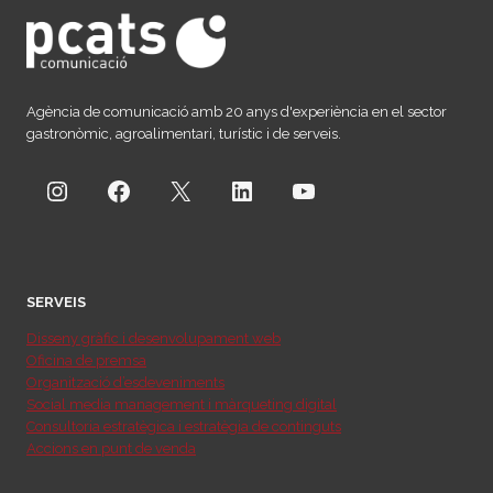
Agència de comunicació amb 20 anys d'experiència en el sector
gastronòmic, agroalimentari, turístic i de serveis.
Instagram
Facebook
X
LinkedIn
YouTube
SERVEIS
Disseny gràfic i desenvolupament web
Oficina de premsa
Organització d’esdeveniments
Social media management i màrqueting digital
Consultoria estratègica i estratègia de continguts
Accions en punt de venda