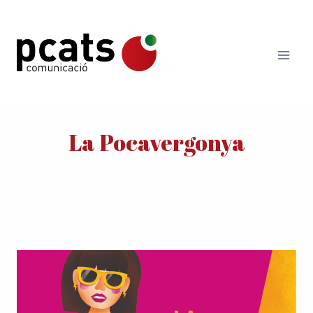
Vés
al
contingut
La Pocavergonya