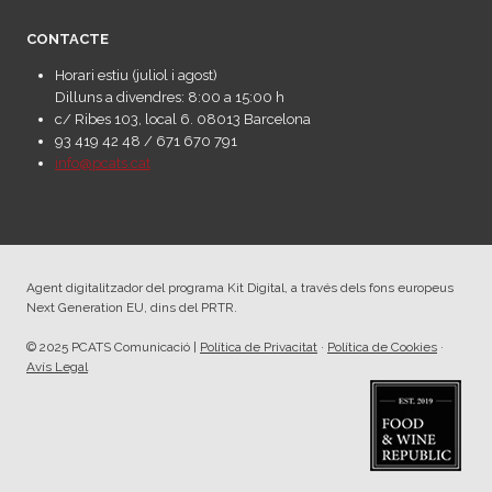
CONTACTE
Horari estiu (juliol i agost)
Dilluns a divendres: 8:00 a 15:00 h
c/ Ribes 103, local 6. 08013 Barcelona
93 419 42 48 / 671 670 791
info@pcats.cat
Agent digitalitzador del programa Kit Digital, a través dels fons europeus
Next Generation EU, dins del PRTR.
© 2025 PCATS Comunicació |
Política de Privacitat
·
Política de Cookies
·
Avís Legal