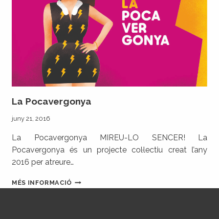
La Pocavergonya
juny 21, 2016
La Pocavergonya MIREU-LO SENCER! La
Pocavergonya és un projecte col·lectiu creat l’any
2016 per atreure…
LA
MÉS INFORMACIÓ
POCAVERGONYA