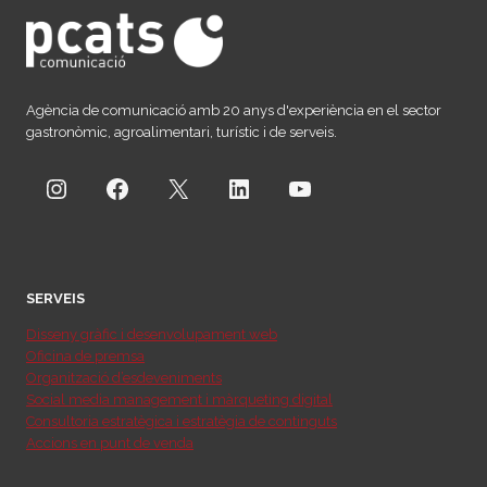
Agència de comunicació amb 20 anys d'experiència en el sector
gastronòmic, agroalimentari, turístic i de serveis.
Instagram
Facebook
X
LinkedIn
YouTube
SERVEIS
Disseny gràfic i desenvolupament web
Oficina de premsa
Organització d’esdeveniments
Social media management i màrqueting digital
Consultoria estratègica i estratègia de continguts
Accions en punt de venda