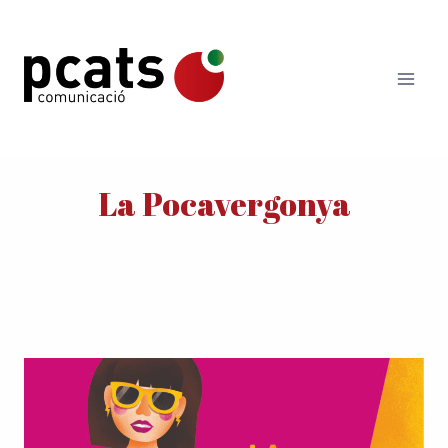
Vés
al
contingut
La Pocavergonya