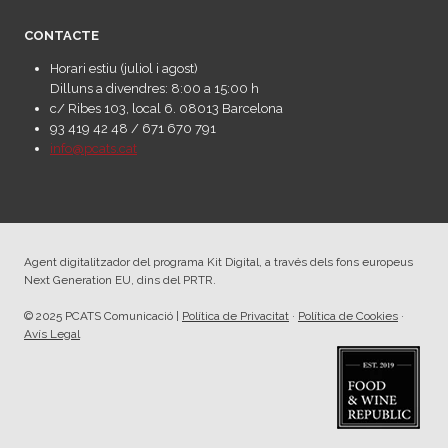
CONTACTE
Horari estiu (juliol i agost)
Dilluns a divendres: 8:00 a 15:00 h
c/ Ribes 103, local 6. 08013 Barcelona
93 419 42 48 / 671 670 791
info@pcats.cat
Agent digitalitzador del programa Kit Digital, a través dels fons europeus
Next Generation EU, dins del PRTR.
© 2025 PCATS Comunicació |
Política de Privacitat
·
Política de Cookies
·
Avís Legal