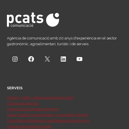
BWW
DE
LA
SEGONA
ANYADA
DEL
VI
Agència de comunicació amb 20 anys d'experiència en el sector
SOLIDARI
gastronòmic, agroalimentari, turístic i de serveis.
«LA
GARNATXA
Instagram
Facebook
X
LinkedIn
YouTube
VALENTA»
SERVEIS
Disseny gràfic i desenvolupament web
Oficina de premsa
Organització d’esdeveniments
Social media management i màrqueting digital
Consultoria estratègica i estratègia de continguts
Accions en punt de venda