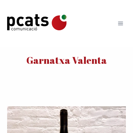
Vés
al
contingut
Garnatxa Valenta