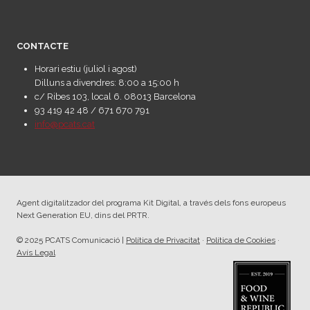
CONTACTE
Horari estiu (juliol i agost)
Dilluns a divendres: 8:00 a 15:00 h
c/ Ribes 103, local 6. 08013 Barcelona
93 419 42 48 / 671 670 791
info@pcats.cat
Agent digitalitzador del programa Kit Digital, a través dels fons europeus
Next Generation EU, dins del PRTR.
© 2025 PCATS Comunicació |
Política de Privacitat
·
Política de Cookies
·
Avís Legal