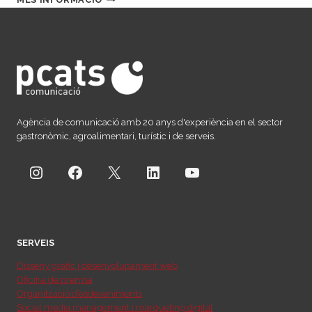
LA
IMATGE
D’UN
OLI
D’OLIVA
PREMIUM
Agència de comunicació amb 20 anys d'experiència en el sector
gastronòmic, agroalimentari, turístic i de serveis.
Instagram
Facebook
X
LinkedIn
YouTube
SERVEIS
Disseny gràfic i desenvolupament web
Oficina de premsa
Organització d’esdeveniments
Social media management i màrqueting digital