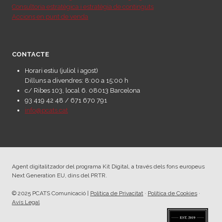
Consultoria estratègica i estratègia de continguts
Accions en punt de venda
CONTACTE
Horari estiu (juliol i agost)
Dilluns a divendres: 8:00 a 15:00 h
c/ Ribes 103, local 6. 08013 Barcelona
93 419 42 48 / 671 670 791
info@pcats.cat
Agent digitalitzador del programa Kit Digital, a través dels fons europeus
Next Generation EU, dins del PRTR.
© 2025 PCATS Comunicació |
Política de Privacitat
·
Política de Cookies
·
Avís Legal