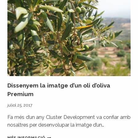
LA
RIBERA
D’EBRE,
VEU
LA
LLUM
Dissenyem la imatge d’un oli d’oliva
Premium
juliol 25, 2017
Fa més d’un any Cluster Development va confiar amb
nosaltres per desenvolupar la imatge d’un…
DISSENYEM
MÉS INFORMACIÓ