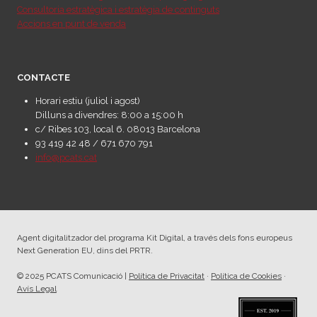
Consultoria estratègica i estratègia de continguts
Accions en punt de venda
CONTACTE
Horari estiu (juliol i agost)
Dilluns a divendres: 8:00 a 15:00 h
c/ Ribes 103, local 6. 08013 Barcelona
93 419 42 48 / 671 670 791
info@pcats.cat
Agent digitalitzador del programa Kit Digital, a través dels fons europeus
Next Generation EU, dins del PRTR.
© 2025 PCATS Comunicació |
Política de Privacitat
·
Política de Cookies
·
Avís Legal