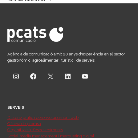
PRESENTAT
LA
GAMMA
DE
VINS
PREMIUM
‘SOLISTA’,
DEL
CELLER
Agència de comunicació amb 20 anys d'experiència en el sector
BIELSA
gastronòmic, agroalimentari, turístic i de serveis.
RUANO
Instagram
Facebook
X
LinkedIn
YouTube
SERVEIS
Disseny gràfic i desenvolupament web
Oficina de premsa
Organització d’esdeveniments
Social media management i màrqueting digital