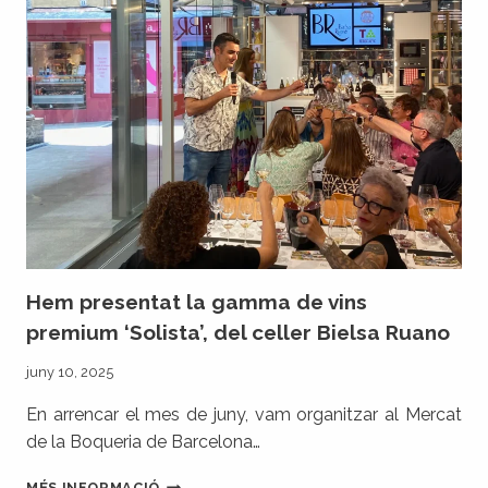
D’OR
2025
PEL
SEU
SOLISTA
BRISAT
Hem presentat la gamma de vins
premium ‘Solista’, del celler Bielsa Ruano
juny 10, 2025
En arrencar el mes de juny, vam organitzar al Mercat
de la Boqueria de Barcelona…
HEM
MÉS INFORMACIÓ