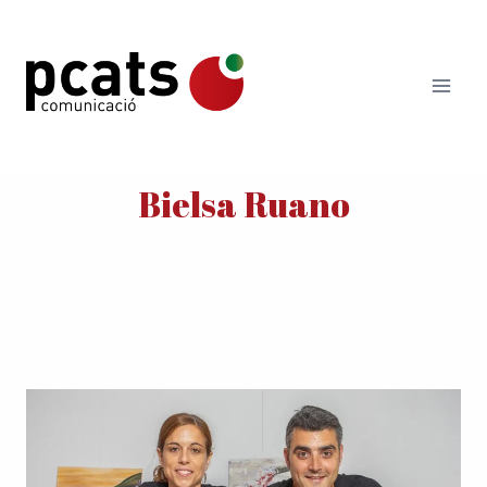
Vés
al
contingut
Bielsa Ruano